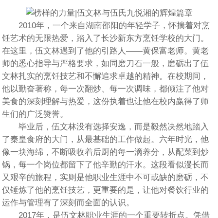
2010年，一个来自湖南邵阳的年轻学子，怀揣着对烹
饪艺术的无限热爱，踏入了长沙新东方烹饪学校的大门。
在这里，伍文林遇到了他的引路人——黄保富老师。黄老
师的悉心指导与严格要求，如同磨刀石一般，磨砺出了伍
文林扎实的烹饪技艺和不懈追求卓越的精神。在校期间，
他以勤奋著称，每一次翻炒、每一次调味，都倾注了他对
美食的深刻理解与热爱，这份执着也让他在校内赢得了师
生们的广泛赞誉。
毕业后，伍文林没有选择安逸，而是毅然决然地踏入
了秦皇食府的大门，从最基础的工作做起。六年时光，他
像一块海绵，不断吸收着后厨的每一滴养分，从配菜到炒
锅，每一个岗位都留下了他辛勤的汗水。这段看似漫长而
又艰辛的旅程，实则是他职业生涯中不可或缺的磨砺，不
仅锤炼了他的烹饪技艺，更重要的是，让他对餐饮行业的
运作与管理有了深刻而全面的认识。
2017年，是伍文林职业生涯的一个重要转折点。凭借