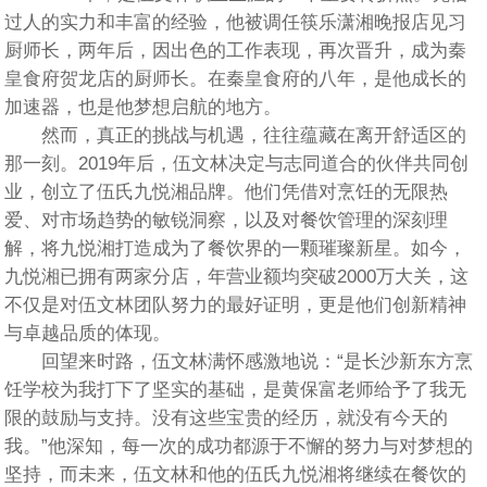
过人的实力和丰富的经验，他被调任筷乐潇湘晚报店见习
厨师长，两年后，因出色的工作表现，再次晋升，成为秦
皇食府贺龙店的厨师长。在秦皇食府的八年，是他成长的
加速器，也是他梦想启航的地方。
然而，真正的挑战与机遇，往往蕴藏在离开舒适区的
那一刻。2019年后，伍文林决定与志同道合的伙伴共同创
业，创立了伍氏九悦湘品牌。他们凭借对烹饪的无限热
爱、对市场趋势的敏锐洞察，以及对餐饮管理的深刻理
解，将九悦湘打造成为了餐饮界的一颗璀璨新星。如今，
九悦湘已拥有两家分店，年营业额均突破2000万大关，这
不仅是对伍文林团队努力的最好证明，更是他们创新精神
与卓越品质的体现。
回望来时路，伍文林满怀感激地说：“是长沙新东方烹
饪学校为我打下了坚实的基础，是黄保富老师给予了我无
限的鼓励与支持。没有这些宝贵的经历，就没有今天的
我。”他深知，每一次的成功都源于不懈的努力与对梦想的
坚持，而未来，伍文林和他的伍氏九悦湘将继续在餐饮的